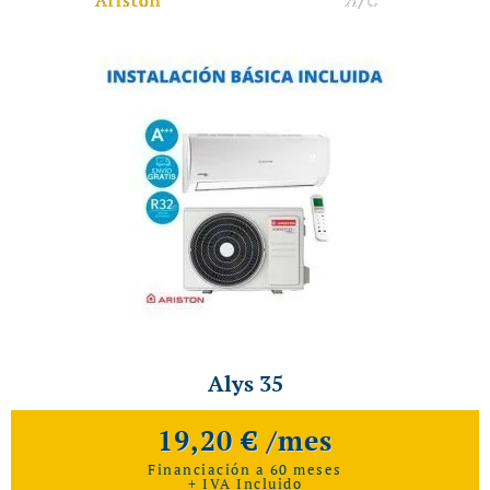
Ariston
A/C
Alys 35
19,20 € /mes
Financiación a 60 meses
+ IVA Incluido