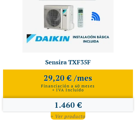
Sensira TXF35F
29,20 € /mes
Financiación a 60 meses
+ IVA Incluido
1.460 €
+ Ver producto