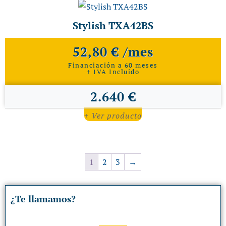
Stylish TXA42BS
52,80 € /mes
Financiación a 60 meses
+ IVA Incluido
2.640 €
+ Ver producto
1
2
3
→
¿Te llamamos?