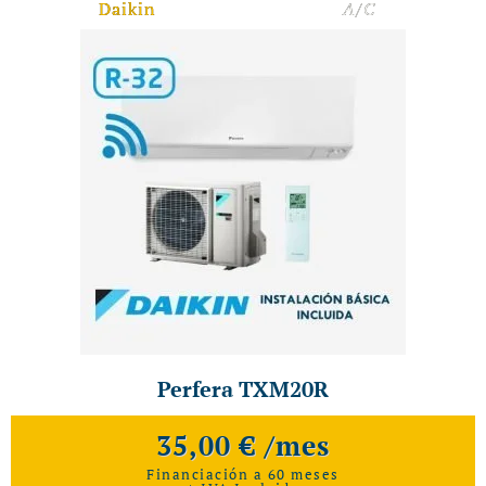
Daikin
A/C
Perfera TXM20R
35,00 € /mes
Financiación a 60 meses