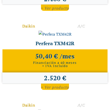
+ Ver producto
Daikin
A/C
Perfera TXM42R
50,40 € /mes
Financiación a 60 meses
+ IVA Incluido
2.520 €
+ Ver producto
Daikin
A/C