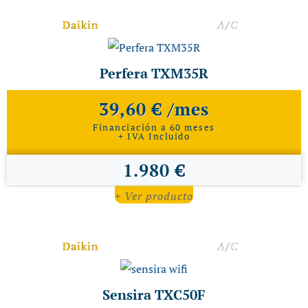
Daikin
A/C
Perfera TXM35R
39,60 € /mes
Financiación a 60 meses
+ IVA Incluido
1.980 €
+ Ver producto
Daikin
A/C
Sensira TXC50F