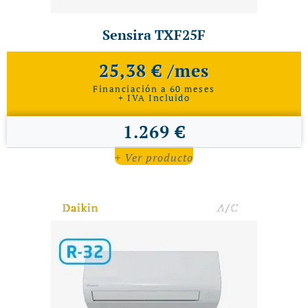
Sensira TXF25F
25,38 € /mes
Financiación a 60 meses
+ IVA Incluido
1.269 €
+ Ver producto
Daikin
A/C