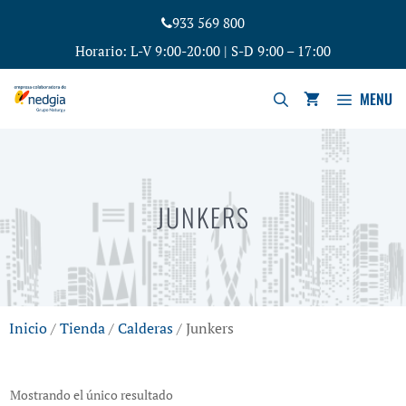
933 569 800
Horario: L-V 9:00-20:00 | S-D 9:00 – 17:00
MENU
JUNKERS
Inicio
/
Tienda
/
Calderas
/ Junkers
Mostrando el único resultado