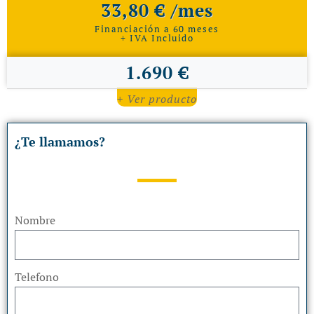
33,80 € /mes
Financiación a 60 meses
+ IVA Incluido
1.690 €
+ Ver producto
¿Te llamamos?
Nombre
Telefono