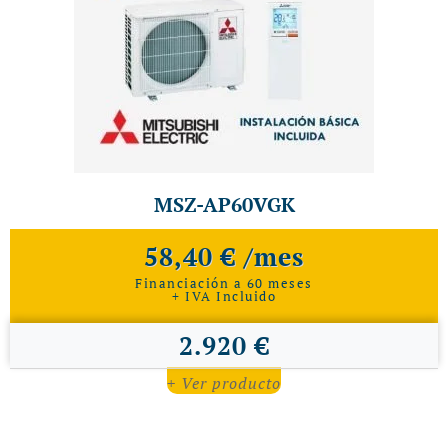
MSZ-AP60VGK
58,40 € /mes
Financiación a 60 meses
+ IVA Incluido
2.920 €
+ Ver producto