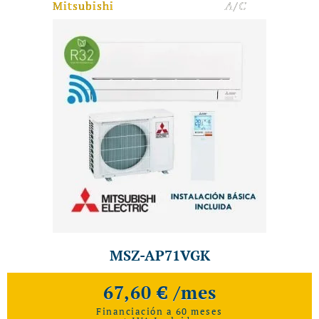
Mitsubishi
A/C
MSZ-AP71VGK
67,60 € /mes
Financiación a 60 meses