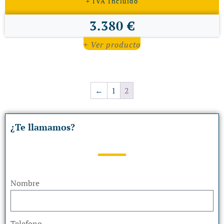
+ IVA Incluido
3.380 €
+ Ver producto
←
1
2
¿Te llamamos?
Nombre
Telefono