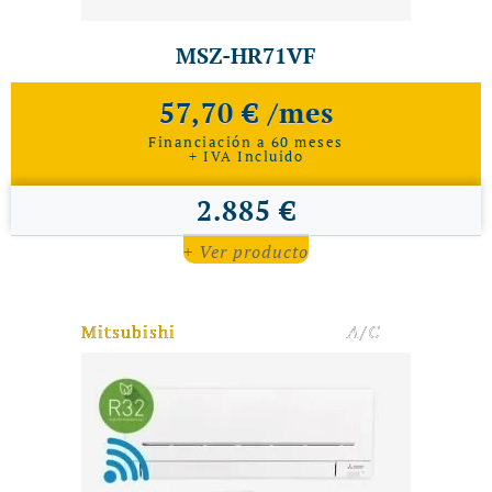
MSZ-HR71VF
57,70 € /mes
Financiación a 60 meses
+ IVA Incluido
2.885 €
+ Ver producto
Mitsubishi
A/C