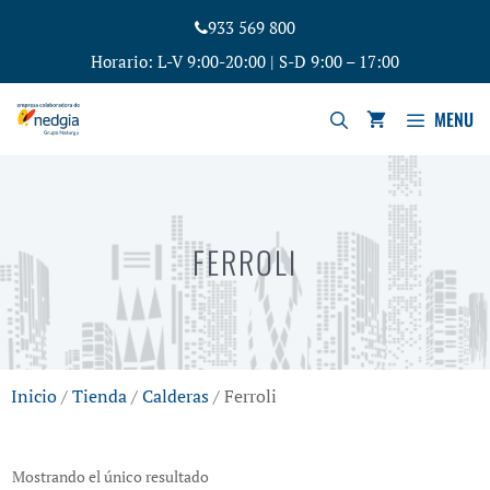
933 569 800
Horario: L-V 9:00-20:00 | S-D 9:00 – 17:00
MENU
FERROLI
Inicio
/
Tienda
/
Calderas
/ Ferroli
Mostrando el único resultado