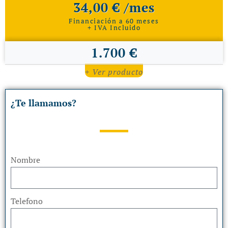
34,00 € /mes
Financiación a 60 meses
+ IVA Incluido
1.700 €
+ Ver producto
¿Te llamamos?
Nombre
Telefono