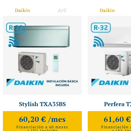
Daikin
A/C
Daikin
Stylish TXA35BS
Perfera 
60,20 € /mes
61,60 
Financiación a 60 meses
Financiación 
+ IVA Incluido
+ IVA In