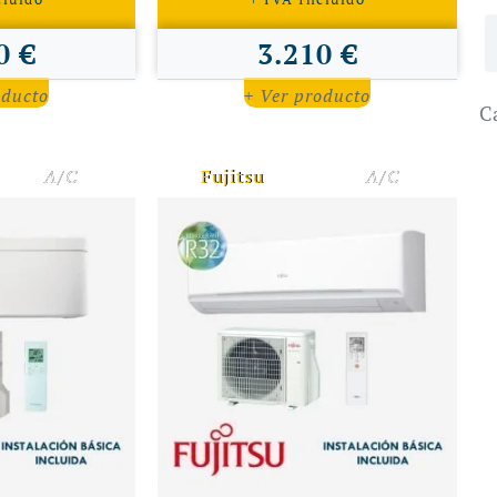
0 €
3.210 €
oducto
+ Ver producto
C
A/C
Fujitsu
A/C