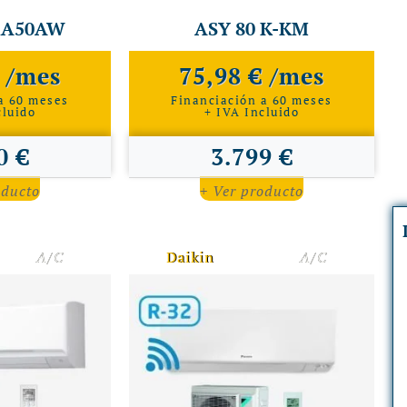
TXA50AW
ASY 80 K-KM
€ /mes
75,98 € /mes
a 60 meses
Financiación a 60 meses
cluido
+ IVA Incluido
0 €
3.799 €
oducto
+ Ver producto
A/C
Daikin
A/C