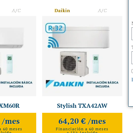
A/C
Daikin
A/C
TXM60R
Stylish TXA42AW
€ /mes
64,20 € /mes
a 60 meses
Financiación a 60 meses
cluido
+ IVA Incluido