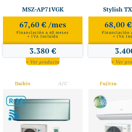
MSZ-AP71VGK
Stylish 
67,60 € /mes
68,00 
Financiación a 60 meses
Financiación 
+ IVA Incluido
+ IVA In
3.380 €
3.40
+ Ver producto
+ Ver pr
Daikin
A/C
Fujitsu