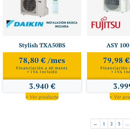
Stylish TXA50BS
ASY 100
78,80 € /mes
79,98 
Financiación a 60 meses
Financiación 
+ IVA Incluido
+ IVA In
3.940 €
3.99
+ Ver producto
+ Ver pr
←
1
2
3
…