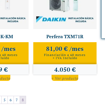
 K-KM
Perfera TXM71R
€ /mes
81,00 € /mes
a 60 meses
Financiación a 60 meses
cluido
+ IVA Incluido
9 €
4.050 €
oducto
+ Ver producto
5
6
7
8