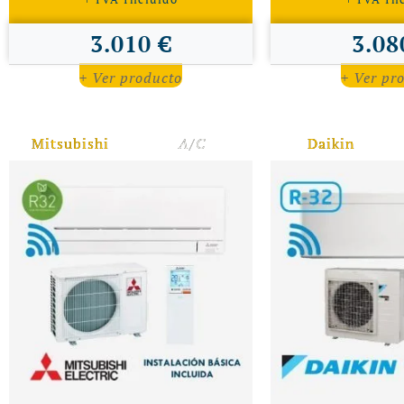
3.010 €
3.08
+ Ver producto
+ Ver pr
Mitsubishi
A/C
Daikin