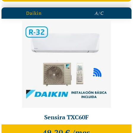
Daikin
A/C
Sensira TXC60F
49,20 € /mes