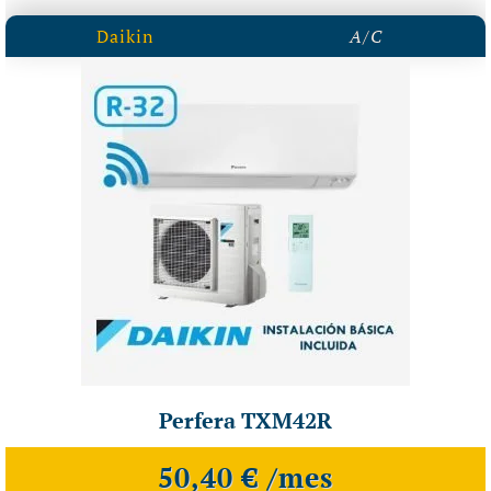
Daikin
A/C
Perfera TXM42R
50,40 € /mes