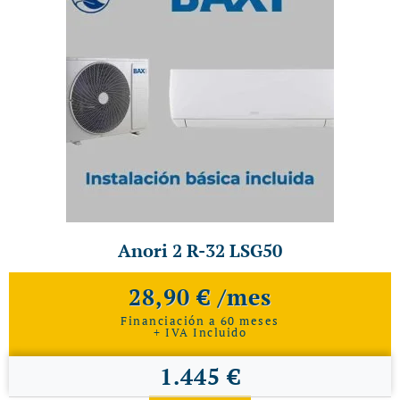
Anori 2 R-32 LSG50
28,90 € /mes
Financiación a 60 meses
+ IVA Incluido
1.445 €