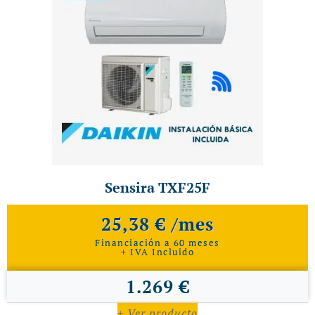
Sensira TXF25F
25,38 € /mes
Financiación a 60 meses
+ IVA Incluido
1.269 €
+ Ver producto