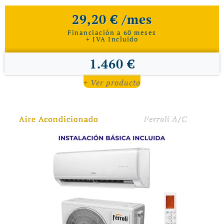
29,20 € /mes
Financiación a 60 meses
+ IVA Incluido
1.460 €
+ Ver producto
Aire Acondicionado
Ferroli A/C