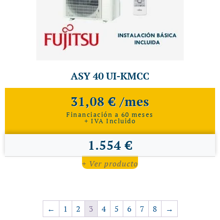
ASY 40 UI-KMCC
31,08 € /mes
Financiación a 60 meses
+ IVA Incluido
1.554 €
+ Ver producto
←
1
2
3
4
5
6
7
8
→