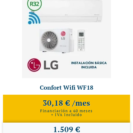
Confort Wifi WF18
30,18 € /mes
Financiación a 60 meses
+ IVA Incluido
1.509 €