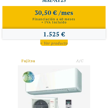
MSZ-AY25
30,50 € /mes
Financiación a 60 meses
+ IVA Incluido
1.525 €
+ Ver producto
Fujitsu
A/C