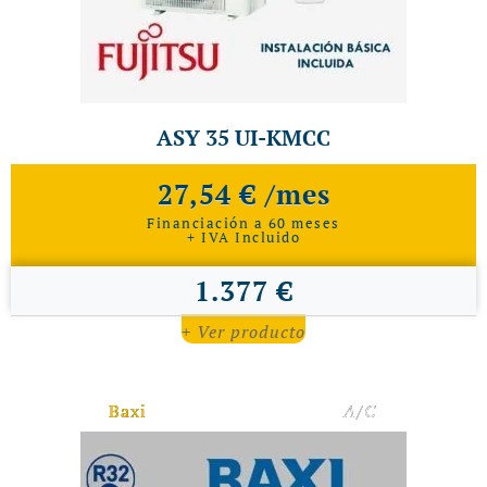
ASY 35 UI-KMCC
27,54 € /mes
Financiación a 60 meses
+ IVA Incluido
1.377 €
+ Ver producto
Baxi
A/C