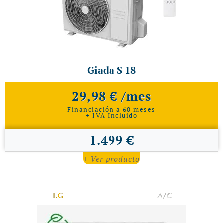
Giada S 18
29,98 € /mes
Financiación a 60 meses
+ IVA Incluido
1.499 €
+ Ver producto
LG
A/C