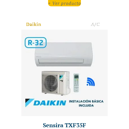
+ Ver producto
Daikin
A/C
Sensira TXF35F