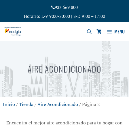
933 569 800
Horario: L-V 9:00-20:00 | S-D 9:00 – 17:00
MENU
AIRE ACONDICIONADO
Inicio
/
Tienda
/
Aire Acondicionado
/ Página 2
Encuentra el mejor aire acondicionado para tu hogar con