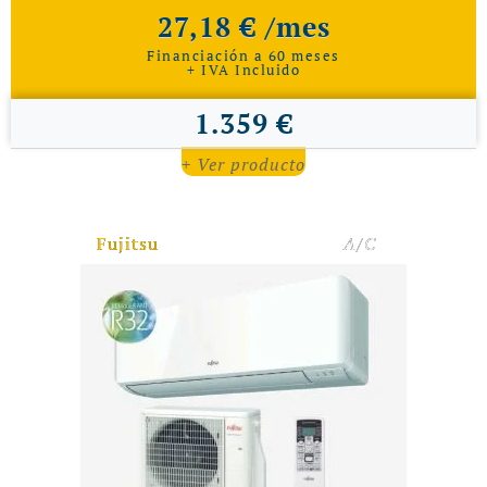
27,18 € /mes
Financiación a 60 meses
+ IVA Incluido
1.359 €
+ Ver producto
Fujitsu
A/C