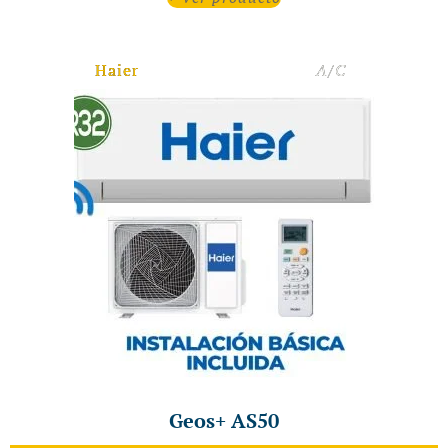
Haier
A/C
Geos+ AS50