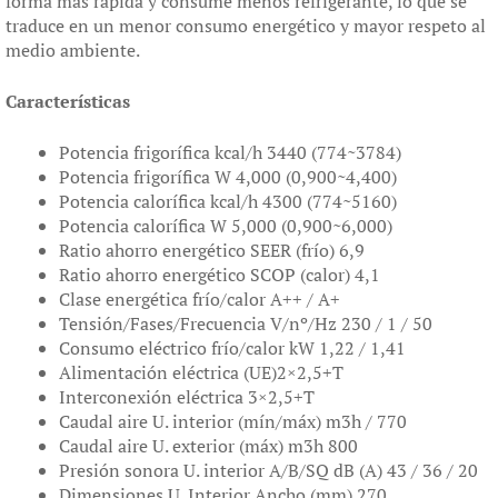
forma más rápida y consume menos refrigerante, lo que se
traduce en un menor consumo energético y mayor respeto al
medio ambiente.
Características
Potencia frigorífica kcal/h 3440 (774~3784)
Potencia frigorífica W 4,000 (0,900~4,400)
Potencia calorífica kcal/h 4300 (774~5160)
Potencia calorífica W 5,000 (0,900~6,000)
Ratio ahorro energético SEER (frío) 6,9
Ratio ahorro energético SCOP (calor) 4,1
Clase energética frío/calor A++ / A+
Tensión/Fases/Frecuencia V/nº/Hz 230 / 1 / 50
Consumo eléctrico frío/calor kW 1,22 / 1,41
Alimentación eléctrica (UE)2×2,5+T
Interconexión eléctrica 3×2,5+T
Caudal aire U. interior (mín/máx) m3h / 770
Caudal aire U. exterior (máx) m3h 800
Presión sonora U. interior A/B/SQ dB (A) 43 / 36 / 20
Dimensiones U. Interior Ancho (mm) 270