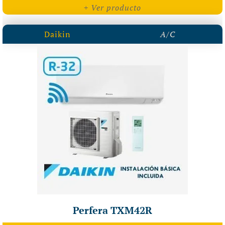
+ Ver producto
Daikin
A/C
Perfera TXM42R