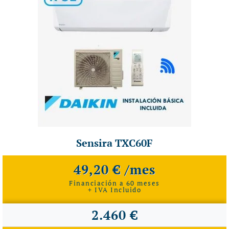
Sensira TXC60F
49,20 € /mes
Financiación a 60 meses
+ IVA Incluido
2.460 €