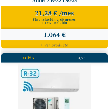
Anori 2 R-32 LSG25
21,28 € /mes
Financiación a 60 meses
+ IVA Incluido
1.064 €
+ Ver producto
Daikin
A/C