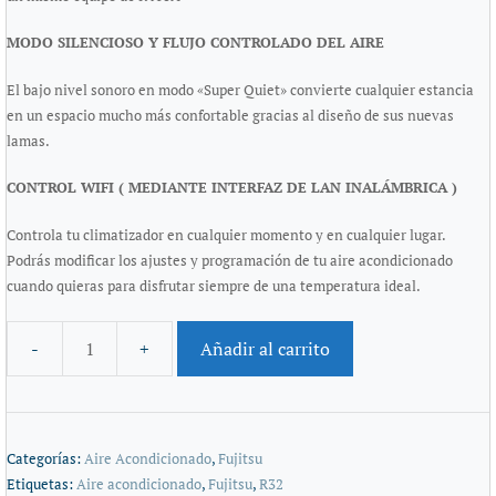
MODO SILENCIOSO Y FLUJO CONTROLADO DEL AIRE
El bajo nivel sonoro en modo «Super Quiet» convierte cualquier estancia
en un espacio mucho más confortable gracias al diseño de sus nuevas
lamas.
CONTROL WIFI ( MEDIANTE INTERFAZ DE LAN INALÁMBRICA )
Controla tu climatizador en cualquier momento y en cualquier lugar.
Podrás modificar los ajustes y programación de tu aire acondicionado
cuando quieras para disfrutar siempre de una temperatura ideal.
Añadir al carrito
Categorías:
Aire Acondicionado
,
Fujitsu
Etiquetas:
Aire acondicionado
,
Fujitsu
,
R32