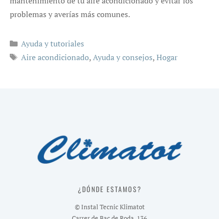
mantenimiento de tu aire acondicionado y evitar los
problemas y averías más comunes.
Categorías
Ayuda y tutoriales
Etiquetas
Aire acondicionado
,
Ayuda y consejos
,
Hogar
¿DÓNDE ESTAMOS?
© Instal Tecnic Klimatot
Carrer de Bac de Roda, 136