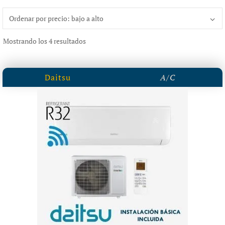
Ordenado
Mostrando los 4 resultados
por
precio:
Daitsu
A/C
bajo
a
alto