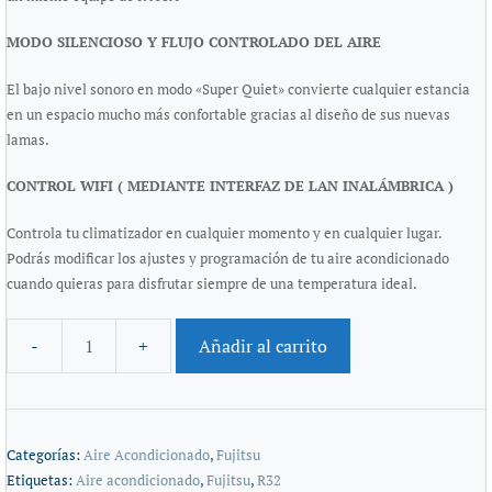
MODO SILENCIOSO Y FLUJO CONTROLADO DEL AIRE
El bajo nivel sonoro en modo «Super Quiet» convierte cualquier estancia
en un espacio mucho más confortable gracias al diseño de sus nuevas
lamas.
CONTROL WIFI ( MEDIANTE INTERFAZ DE LAN INALÁMBRICA )
Controla tu climatizador en cualquier momento y en cualquier lugar.
Podrás modificar los ajustes y programación de tu aire acondicionado
cuando quieras para disfrutar siempre de una temperatura ideal.
Añadir al carrito
Categorías:
Aire Acondicionado
,
Fujitsu
Etiquetas:
Aire acondicionado
,
Fujitsu
,
R32