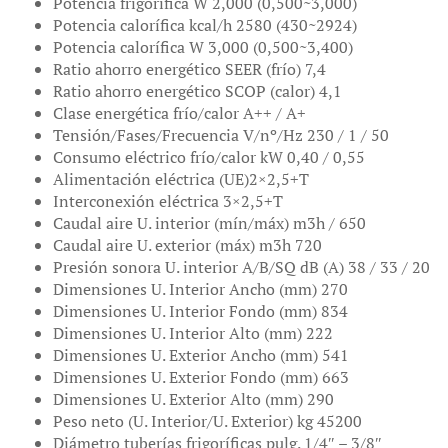
Potencia frigorífica W 2,000 (0,500~3,000)
Potencia calorífica kcal/h 2580 (430~2924)
Potencia calorífica W 3,000 (0,500~3,400)
Ratio ahorro energético SEER (frío) 7,4
Ratio ahorro energético SCOP (calor) 4,1
Clase energética frío/calor A++ / A+
Tensión/Fases/Frecuencia V/nº/Hz 230 / 1 / 50
Consumo eléctrico frío/calor kW 0,40 / 0,55
Alimentación eléctrica (UE)2×2,5+T
Interconexión eléctrica 3×2,5+T
Caudal aire U. interior (mín/máx) m3h / 650
Caudal aire U. exterior (máx) m3h 720
Presión sonora U. interior A/B/SQ dB (A) 38 / 33 / 20
Dimensiones U. Interior Ancho (mm) 270
Dimensiones U. Interior Fondo (mm) 834
Dimensiones U. Interior Alto (mm) 222
Dimensiones U. Exterior Ancho (mm) 541
Dimensiones U. Exterior Fondo (mm) 663
Dimensiones U. Exterior Alto (mm) 290
Peso neto (U. Interior/U. Exterior) kg 45200
Diámetro tuberías frigoríficas pulg. 1/4″ – 3/8″