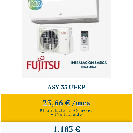
ASY 35 UI-KP
23,66 € /mes
Financiación a 60 meses
+ IVA Incluido
1.183 €