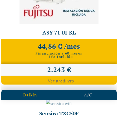
ASY 71 UI-KL
44,86 € /mes
Financiación a 60 meses
+ IVA Incluido
2.243 €
+ Ver producto
Daikin
A/C
Sensira TXC50F