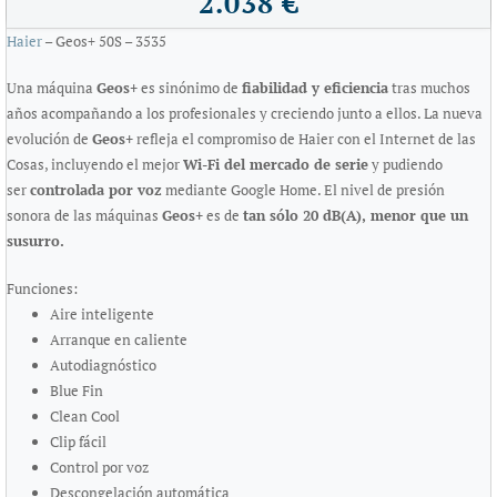
2.038 €
Haier
– Geos+ 50S – 3535
Una máquina
Geos+
es sinónimo de
fiabilidad y eficiencia
tras muchos
años acompañando a los profesionales y creciendo junto a ellos. La nueva
evolución de
Geos+
refleja el compromiso de Haier con el Internet de las
Cosas, incluyendo el mejor
Wi-Fi del mercado de serie
y pudiendo
ser
controlada por voz
mediante Google Home. El nivel de presión
sonora de las máquinas
Geos+
es de
tan sólo 20 dB(A), menor que un
susurro.
Funciones:
Aire inteligente
Arranque en caliente
Autodiagnóstico
Blue Fin
Clean Cool
Clip fácil
Control por voz
Descongelación automática