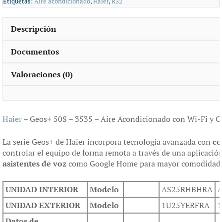
Etiquetas:
Aire acondicionado
,
Haier
,
R32
Descripción
Documentos
Valoraciones (0)
Haier
– Geos+ 50S – 3535 – Aire Acondicionado con Wi-Fi y C
La serie Geos+ de Haier incorpora tecnología avanzada con
co
controlar el equipo de forma remota a través de una aplicaci
asistentes de voz
como Google Home para mayor comodidad
UNIDAD INTERIOR
Modelo
AS25RHBHRA
UNIDAD EXTERIOR
Modelo
1U25YERFRA
Datos de