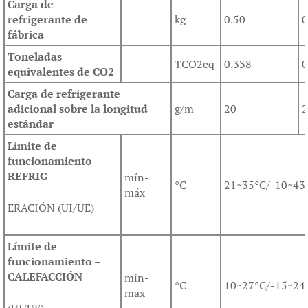
Carga de
refrigerante de
kg
0.50
0
fábrica
Toneladas
TCO2eq
0.338
0
equivalentes de CO2
Carga de refrigerante
adicional sobre la longitud
g/m
20
2
estándar
Límite de
funcionamiento –
REFRIG-
mín-
°C
21~35°C/-10~43
máx
ERACIÓN (UI/UE)
Límite de
funcionamiento –
CALEFACCIÓN
mín-
°C
10~27°C/-15~24
max
(UI/UE)