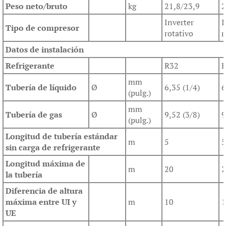
Peso neto/bruto
kg
21,8/23,9
2
Inverter
I
Tipo de compresor
rotativo
r
Datos de instalación
Refrigerante
R32
mm
Tubería de líquido
Ø
6,35 (1/4)
6
(pulg.)
mm
Tubería de gas
Ø
9,52 (3/8)
9
(pulg.)
Longitud de tubería estándar
m
5
5
sin carga de refrigerante
Longitud máxima de
m
20
2
la tubería
Diferencia de altura
máxima entre UI y
m
10
1
UE