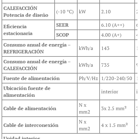
CALEFACCIÓN
(-10 °C)
kW
2.10
2
Potencia de diseño
SEER
6.10 (A++)
6
Eficiencia
estacionaria
SCOP
4.00 (A+)
4
Consumo anual de energía –
kWh/a
143
1
REFRIGERACIÓN
Consumo anual de energía –
kWh/a
735
9
CALEFACCIÓN
Fuente de alimentación
Ph/V/Hz
1/220-240/50
1
Ubicación fuente de
interior
i
alimentación
N x
Cable de alimentación
3x 2.5 mm²
3
mm2
N x
Cable de interconexión
4 x 1.5 mm²
4
mm2
Unidad interior