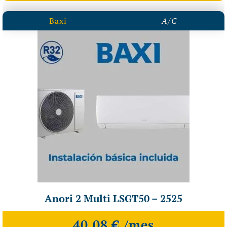
Baxi
A/C
Anori 2 Multi LSGT50 – 2525
40,08 € /mes