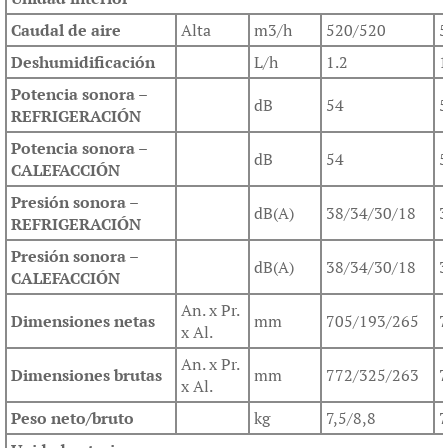
Caudal de aire
Alta
m3/h
520/520
5
Deshumidificación
L/h
1.2
1
Potencia sonora –
dB
54
5
REFRIGERACIÓN
Potencia sonora –
dB
54
5
CALEFACCIÓN
Presión sonora –
dB(A)
38/34/30/18
3
REFRIGERACIÓN
Presión sonora –
dB(A)
38/34/30/18
3
CALEFACCIÓN
An. x Pr.
Dimensiones netas
mm
705/193/265
7
x Al.
An. x Pr.
Dimensiones brutas
mm
772/325/263
7
x Al.
Peso neto/bruto
kg
7,5/8,8
7