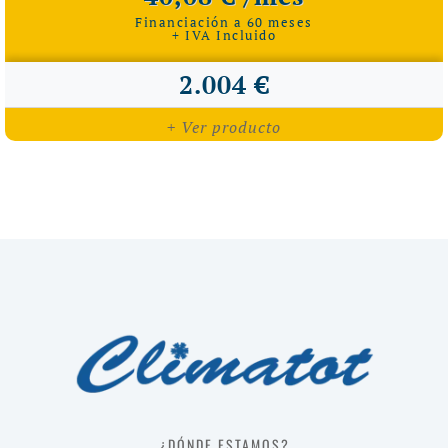
Financiación a 60 meses
+ IVA Incluido
2.004 €
+ Ver producto
¿DÓNDE ESTAMOS?