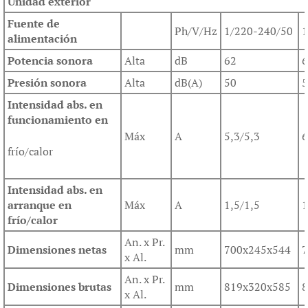
Unidad exterior
Fuente de
Ph/V/Hz
1/220-240/50
1
alimentación
Potencia sonora
Alta
dB
62
6
Presión sonora
Alta
dB(A)
50
5
Intensidad abs. en
funcionamiento en
Máx
A
5,3/5,3
6
frío/calor
Intensidad abs. en
arranque en
Máx
A
1,5/1,5
1
frío/calor
An. x Pr.
Dimensiones netas
mm
700x245x544
7
x Al.
An. x Pr.
Dimensiones brutas
mm
819x320x585
8
x Al.