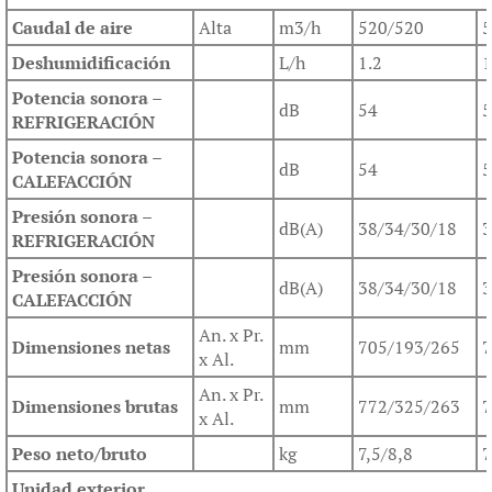
Caudal de aire
Alta
m3/h
520/520
5
Deshumidificación
L/h
1.2
1
Potencia sonora –
dB
54
5
REFRIGERACIÓN
Potencia sonora –
dB
54
5
CALEFACCIÓN
Presión sonora –
dB(A)
38/34/30/18
3
REFRIGERACIÓN
Presión sonora –
dB(A)
38/34/30/18
3
CALEFACCIÓN
An. x Pr.
Dimensiones netas
mm
705/193/265
7
x Al.
An. x Pr.
Dimensiones brutas
mm
772/325/263
7
x Al.
Peso neto/bruto
kg
7,5/8,8
7
Unidad exterior