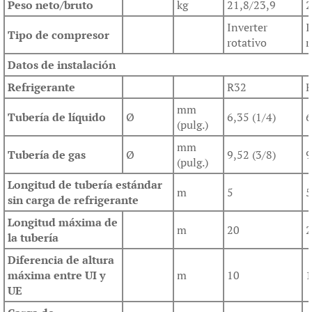
Peso neto/bruto
kg
21,8/23,9
2
Inverter
I
Tipo de compresor
rotativo
r
Datos de instalación
Refrigerante
R32
mm
Tubería de líquido
Ø
6,35 (1/4)
6
(pulg.)
mm
Tubería de gas
Ø
9,52 (3/8)
9
(pulg.)
Longitud de tubería estándar
m
5
5
sin carga de refrigerante
Longitud máxima de
m
20
2
la tubería
Diferencia de altura
máxima entre UI y
m
10
1
UE