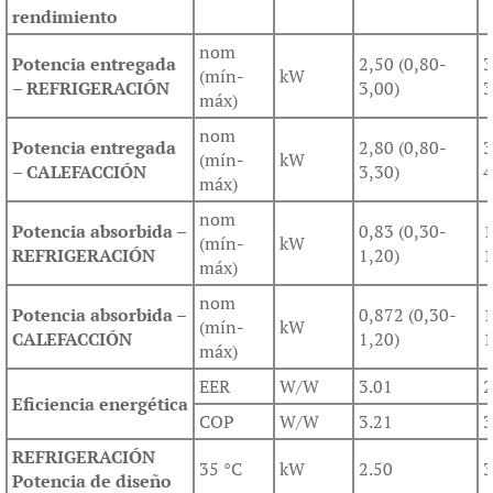
rendimiento
nom
Potencia entregada
2,50 (0,80-
3
(mín-
kW
– REFRIGERACIÓN
3,00)
3
máx)
nom
Potencia entregada
2,80 (0,80-
3
(mín-
kW
– CALEFACCIÓN
3,30)
4
máx)
nom
Potencia absorbida –
0,83 (0,30-
1
(mín-
kW
REFRIGERACIÓN
1,20)
1
máx)
nom
Potencia absorbida –
0,872 (0,30-
1
(mín-
kW
CALEFACCIÓN
1,20)
1
máx)
EER
W/W
3.01
2
Eficiencia energética
COP
W/W
3.21
3
REFRIGERACIÓN
35 °C
kW
2.50
3
Potencia de diseño