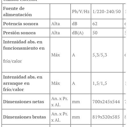
Fuente de
Ph/V/Hz
1/220-240/50
1
alimentación
Potencia sonora
Alta
dB
62
6
Presión sonora
Alta
dB(A)
50
5
Intensidad abs. en
funcionamiento en
Máx
A
5,3/5,3
6
frío/calor
Intensidad abs. en
arranque en
Máx
A
1,5/1,5
1
frío/calor
An. x Pr.
Dimensiones netas
mm
700x245x544
7
x Al.
An. x Pr.
Dimensiones brutas
mm
819x320x585
8
x Al.