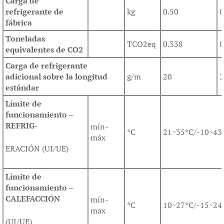
Carga de
refrigerante de
kg
0.50
0
fábrica
Toneladas
TCO2eq
0.338
0
equivalentes de CO2
Carga de refrigerante
adicional sobre la longitud
g/m
20
2
estándar
Límite de
funcionamiento –
REFRIG-
mín-
°C
21~35°C/-10~43
máx
ERACIÓN (UI/UE)
Límite de
funcionamiento –
CALEFACCIÓN
mín-
°C
10~27°C/-15~24
max
(UI/UE)