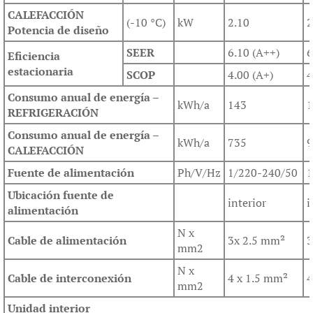
CALEFACCIÓN
(-10 °C)
kW
2.10
2
Potencia de diseño
SEER
6.10 (A++)
6
Eficiencia
estacionaria
SCOP
4.00 (A+)
4
Consumo anual de energía –
kWh/a
143
1
REFRIGERACIÓN
Consumo anual de energía –
kWh/a
735
9
CALEFACCIÓN
Fuente de alimentación
Ph/V/Hz
1/220-240/50
1
Ubicación fuente de
interior
i
alimentación
N x
Cable de alimentación
3x 2.5 mm²
3
mm2
N x
Cable de interconexión
4 x 1.5 mm²
4
mm2
Unidad interior