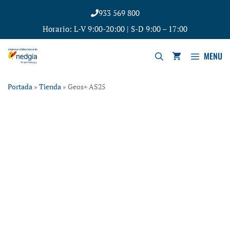
933 569 800
Horario: L-V 9:00-20:00 | S-D 9:00 – 17:00
MENU
Portada
»
Tienda
»
Geos+ AS25