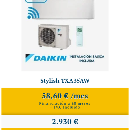
Stylish TXA35AW
58,60 € /mes
Financiación a 60 meses
+ IVA Incluido
2.930 €