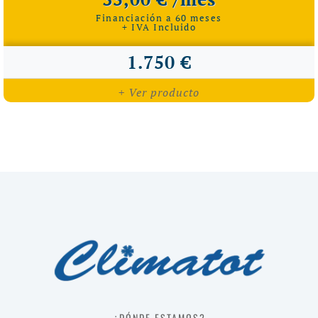
Financiación a 60 meses
+ IVA Incluido
1.750 €
+ Ver producto
¿DÓNDE ESTAMOS?