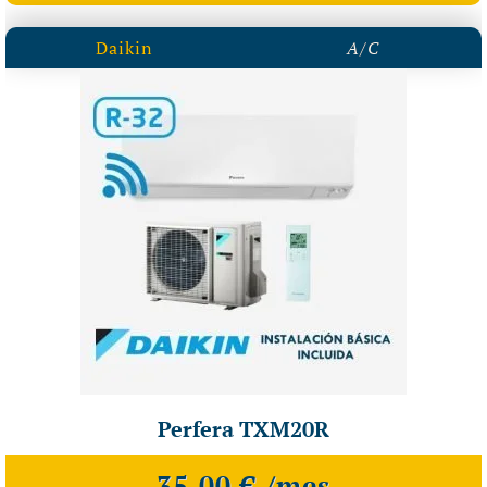
Daikin
A/C
Perfera TXM20R
35,00 € /mes